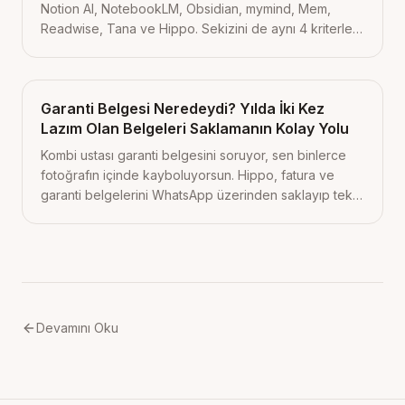
Notion AI, NotebookLM, Obsidian, mymind, Mem,
Readwise, Tana ve Hippo. Sekizini de aynı 4 kriterle,
fiyatlarıyla ve dürüstçe karşılaştırdık.
Garanti Belgesi Neredeydi? Yılda İki Kez
Lazım Olan Belgeleri Saklamanın Kolay Yolu
Kombi ustası garanti belgesini soruyor, sen binlerce
fotoğrafın içinde kayboluyorsun. Hippo, fatura ve
garanti belgelerini WhatsApp üzerinden saklayıp tek
soruyla geri getiriyor. Bugün başlayacağın 3 küçük
adım içeride.
Devamını Oku