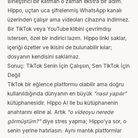
Birleştirici bir katman o zaman ekstra bir adım.
Hippo,
uçtan uca şifrelenmiş
WhatsApp kanalı
üzerinden çalışır ama videoları cihazına indirmez.
Bir TikTok veya YouTube klibini çevrimdışı
istersen, özel bir indirici lazım. Hippo linki saklar,
içeriği özetler ve ikisini de bulunabilir kılar;
dosyanın kendisini saklamaz.
Sonuç: TikTok Senin İçin Çalışsın, Sen TikTok İçin
Değil
TikTok bir eğlence platformu olabilir ama doğru
kullanıldığında dünyanın en büyük
"nasıl yapılır"
kütüphanesidir. Hippo AI ile bu kütüphanenin
anahtarını eline al. Artık
"o videoyu nerede
görmüştüm?"
diye stres yapma; Hippo'ya sor, o
senin yerine hatırlasın. Aynı mantık platformlar