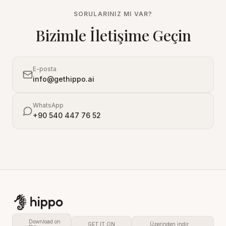
SORULARINIZ MI VAR?
Bizimle İletişime Geçin
E-posta
info@gethippo.ai
WhatsApp
+90 540 447 76 52
Download on
GET IT ON
Üzerinden indir