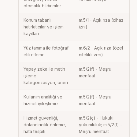
otomatik bildirimler
Konum tabanlı
m.5/1 - Açık rıza (cihaz
hatırlatıcılar ve işlem
izni)
kayıtları
Yüz tanıma ile fotoğraf
m.6/2 - Açık rıza (özel
etiketleme
nitelikli veri)
Yapay zeka ile metin
m.5/2(f) - Meşru
işleme,
menfaat
kategorizasyon, öneri
Kullanım analitiği ve
m.5/2(f) - Meşru
hizmet iyileştirme
menfaat
Hizmet güvenliği,
m.5/2(ç) - Hukuki
dolandırıcılık önleme,
yükümlülük; m.5/2(f) -
hata tespiti
Meşru menfaat