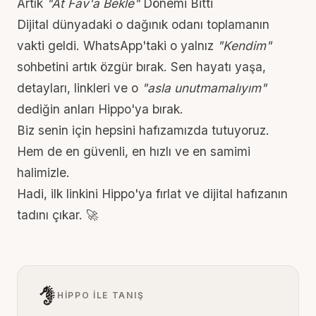
Artık
"At Fav'a Bekle"
Dönemi Bitti
Dijital dünyadaki o dağınık odanı toplamanın
vakti geldi. WhatsApp'taki o yalnız
"Kendim"
sohbetini artık özgür bırak. Sen hayatı yaşa,
detayları, linkleri ve o
"asla unutmamalıyım"
dediğin anları Hippo'ya bırak.
Biz senin için hepsini hafızamızda tutuyoruz.
Hem de en güvenli, en hızlı ve en samimi
halimizle.
Hadi, ilk linkini Hippo'ya fırlat ve dijital hafızanın
tadını çıkar. 🚀
HIPPO ILE TANIŞ