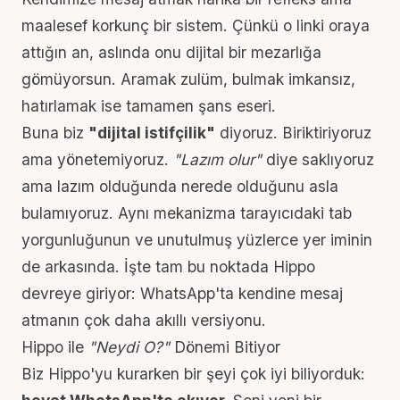
maalesef korkunç bir sistem. Çünkü o linki oraya
attığın an, aslında onu dijital bir mezarlığa
gömüyorsun. Aramak zulüm, bulmak imkansız,
hatırlamak ise tamamen şans eseri.
Buna biz
"dijital istifçilik"
diyoruz. Biriktiriyoruz
ama yönetemiyoruz.
"Lazım olur"
diye saklıyoruz
ama lazım olduğunda nerede olduğunu asla
bulamıyoruz. Aynı mekanizma
tarayıcıdaki tab
yorgunluğunun
ve unutulmuş yüzlerce yer iminin
de arkasında. İşte tam bu noktada Hippo
devreye giriyor:
WhatsApp'ta kendine mesaj
atmanın
çok daha akıllı versiyonu.
Hippo ile
"Neydi O?"
Dönemi Bitiyor
Biz Hippo'yu kurarken bir şeyi çok iyi biliyorduk: