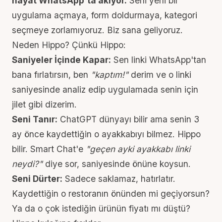
hayat WhatsApp'ta akıyor.
Seni yeni bir
uygulama açmaya, form doldurmaya, kategori
seçmeye zorlamıyoruz. Biz sana geliyoruz.
Neden Hippo? Çünkü Hippo:
Saniyeler İçinde Kapar:
Sen linki WhatsApp'tan
bana fırlatırsın, ben
"kaptım!"
derim ve o linki
saniyesinde analiz edip uygulamada senin için
jilet gibi dizerim.
Seni Tanır:
ChatGPT dünyayı bilir ama senin 3
ay önce kaydettiğin o ayakkabıyı bilmez. Hippo
bilir. Smart Chat'e
"geçen ayki ayakkabı linki
neydi?"
diye sor, saniyesinde önüne koysun.
Seni Dürter:
Sadece saklamaz, hatırlatır.
Kaydettiğin o restoranın önünden mi geçiyorsun?
Ya da o çok istediğin ürünün fiyatı mı düştü?