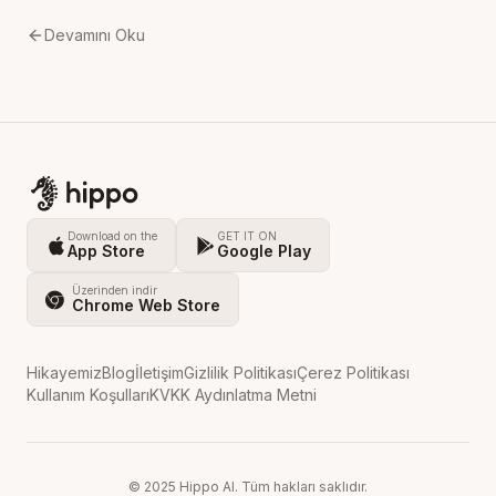
Devamını Oku
Download on the
GET IT ON
App Store
Google Play
Üzerinden indir
Chrome Web Store
Hikayemiz
Blog
İletişim
Gizlilik Politikası
Çerez Politikası
Kullanım Koşulları
KVKK Aydınlatma Metni
© 2025 Hippo AI. Tüm hakları saklıdır.