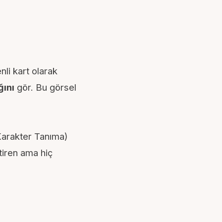
li kart olarak
ğını
gör. Bu görsel
Karakter Tanıma)
ktiren ama hiç