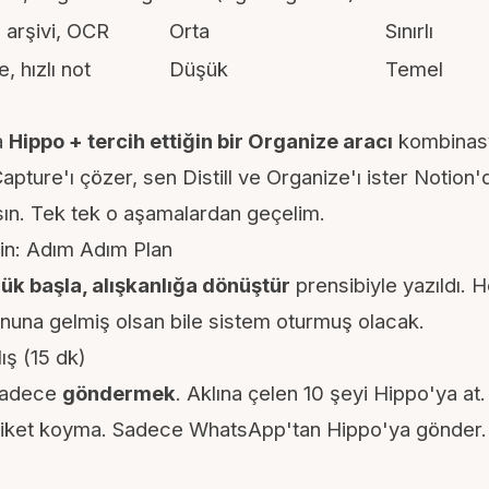
 arşivi, OCR
Orta
Sınırlı
, hızlı not
Düşük
Temel
a
Hippo + tercih ettiğin bir Organize aracı
kombinas
pture'ı çözer, sen Distill ve Organize'ı ister Notion'd
ın. Tek tek o aşamalardan geçelim.
in: Adım Adım Plan
ük başla, alışkanlığa dönüştür
prensibiyle yazıldı.
onuna gelmiş olsan bile sistem oturmuş olacak.
ış (15 dk)
sadece
göndermek
. Aklına çelen 10 şeyi Hippo'ya a
tiket koyma. Sadece WhatsApp'tan Hippo'ya gönder.