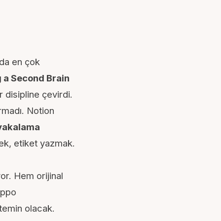
nda en çok
g a Second Brain
 disipline çevirdi.
rmadı. Notion
yakalama
k, etiket yazmak.
or. Hem orijinal
ippo
temin olacak.