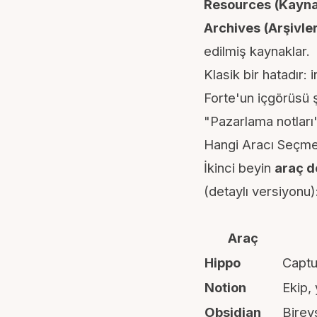
Resources (Kayna
Archives (Arşivler
edilmiş kaynaklar.
Klasik bir hatadır:
Forte'un içgörüsü 
"Pazarlama notları
Hangi Aracı Seçme
İkinci beyin
araç d
(
detaylı versiyonu
)
Araç
Hippo
Captu
Notion
Ekip, 
Obsidian
Bireys