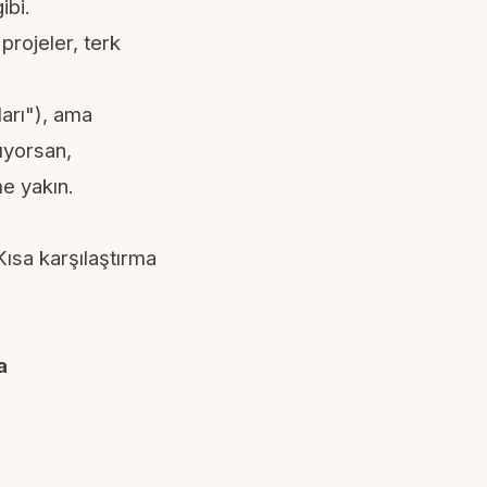
ibi.
projeler, terk
ları"), ama
ıyorsan,
e yakın.
Kısa karşılaştırma
a