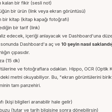
kalan bir fikir (sesli not)
ğün bir ürün (link veya ekran görüntüsü)
ir kitap (kitap kapağı fotoğrafı)
ğin bir tarif (link)
aliz edecek, içeriği anlayacak ve Dashboard'una düzen
n sonunda Dashboard'a aç ve
10 şeyin nasıl saklandı
nlığın çıpasıdır.
za (15 dk)
ülerine ve fotoğraflara odaklan. Hippo,
OCR
(Optik 
indeki metni okuyabiliyor. Bu, "ekran görüntülerini biri
inin tam panzehiri.
ı (kişi bilgileri aranabilir hale gelir)
buzu (tutar ve tarih bilgisine sonra dönebilirsin)