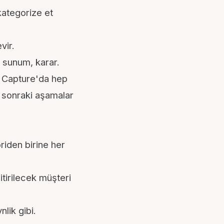
ategorize et
vir.
ı, sunum, karar.
a Capture'da hep
, sonraki aşamalar
riden birine her
bitirilecek müşteri
lik gibi.