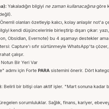
a):
Yakaladığın bilgiyi
ne zaman kullanacağına
göre k
değil).
Önemli olanları özetleyip kalıcı, kolay anlaşılır not'a çe
lgiyi kendi düşüncelerinle birleştirip dışarı çıkar: yaz
tion, Obsidian, Evernote) bu 4 aşamayı destekler am
tersi: Capture'ı sıfır sürtünmeyle WhatsApp'ta çözer
rahat çalışır.
Notun Bir Yeri Var
" adımı için Forte
PARA
sistemini önerir. Dört katego
):
Belirli bir bitişi olan aktif işler. "Mart sonuna kadar 
regelen sorumluluklar. Sağlık, finans, kariyer, ebeveyn