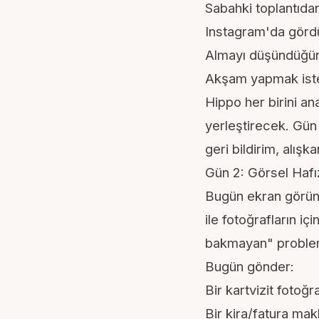
Sabahki toplantıdan 
Instagram'da gördü
Almayı düşündüğün b
Akşam yapmak istedi
Hippo her birini an
yerleştirecek. Gü
geri bildirim, alışka
Gün 2: Görsel Hafı
Bugün ekran görünt
ile fotoğrafların iç
bakmayan" problem
Bugün gönder:
Bir kartvizit fotoğraf
Bir kira/fatura mak