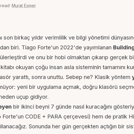
 read
·
Murat Esmer
ı son birkaç yıldır verimlilik ve bilgi yönetimi dünyası
dan biri.
Tiago Forte
'un 2022'de yayımlanan
Buildin
ülerleştirdi ve onu bir hobi olmaktan çıkarıp gerçek bir
 kitabı okuyan çoğu insan asla sisteminin tamamını ku
klasör yarattı, sonra unuttu. Sebep ne? Klasik yöntem
üyor: yeni bir uygulama açmak, doğru klasörü seçme
lmeden uçup gidiyor.
leyen
bir ikinci beyni 7 günde nasıl kuracağını gösteriy
go Forte'un CODE + PARA çerçevesi) hem de pratik H
lanacağız. Sonunda her gün gerçekten açtığın bir sis