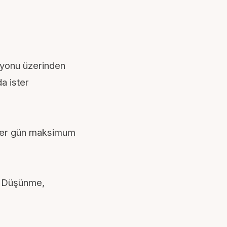
yonu üzerinden
a ister
 Her gün maksimum
t. Düşünme,