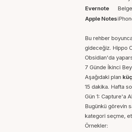
Evernote
Belge
Apple Notes
iPhone
Bu rehber boyunc
gideceğiz. Hippo Ca
Obsidian'da yapars
7 Günde İkinci Bey
Aşağıdaki plan
küç
15 dakika. Hafta s
Gün 1: Capture'a Al
Bugünkü görevin 
kategori seçme, e
Örnekler: