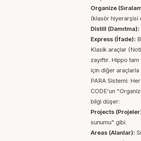
Organize (Sıralam
(klasör hiyerarşisi 
Distill (Damıtma):
Express (İfade):
Bi
Klasik araçlar (No
zayıftır.
Hippo
tam 
için diğer araçlarla 
PARA Sistemi: Her 
CODE'un "Organize
bilgi düşer:
Projects (Projeler
sunumu" gibi.
Areas (Alanlar):
Sü