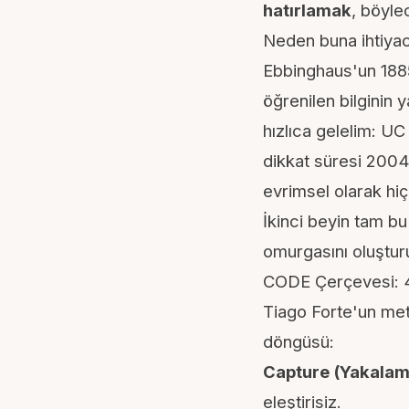
hatırlamak
, böyl
Neden buna ihtiyac
Ebbinghaus'un 1885
öğrenilen bilginin y
hızlıca gelelim: UC
dikkat süresi 200
evrimsel olarak hiç
İkinci beyin tam bu
omurgasını oluştur
CODE Çerçevesi: 4
Tiago Forte'un met
döngüsü:
Capture (Yakalam
eleştirisiz.