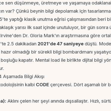
ece sen düşünmeye, üretmeye ve yaşamaya odaklanab
ın var? Çünkü beynin bilgi depolamak için tasarlanma
'te yaptığı klasik unutma eğrisi çalışmasından
beri bi
aklaşık yarısı ilk saat içinde unutuluyor, bir gün sonra
 Irvine'den Dr. Gloria Mark'ın araştırmasına göre ort
4'te 2.5 dakikadan
2021'de 47 saniyeye
düştü. Moder
 hazır olmadığı bir sürekli bilgi bombardımanı yaşatıyo
 boşluğu kapatır.
Mental load
ile birlikte dijital bilgi y
ur.
 Aşamada Bilgi Akışı
odolojisinin kalbi
CODE
çerçevesi. Dört aşamalı bir b
a):
Aklını çelen her şeyi anında dışsallaştır. Hızlı, sür