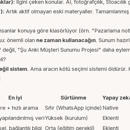
klar):
İlgini çeken konular. AI, fotoğrafçılık, Stoacılık g
):
Artık aktif olmayan eski materyaller. Tamamlanmış 
 insanlar konuya göre klasörlüyor (örn. "Pazarlama not
şu: önemli olan
ne zaman kullanacağın
. Sunum hazırl
" değil, "Şu Anki Müşteri Sunumu Projesi" daha eylem
li?
eğil sistem
. Ama aracın kötü seçimi sistemi öldürür. 
:
En iyi
Sürtünme
Yapay zek
re + hızlı arama
Sıfır (WhatsApp içinde)
Native
yapılandırılmış veri
Yüksek (kurulum)
Eklenti
el, bağlantılı bilgi
Orta (eğitim gerekli)
Eklenti