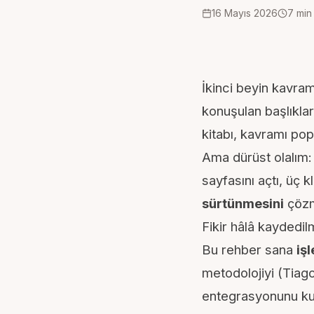
16 Mayıs 2026
7
min
İkinci beyin kavram
konuşulan başlıklar
kitabı, kavramı pop
Ama dürüst olalım:
sayfasını açtı, üç 
sürtünmesini
çözm
Fikir hâlâ kaydedi
Bu rehber sana
iş
metodolojiyi (Tia
entegrasyonunu kul