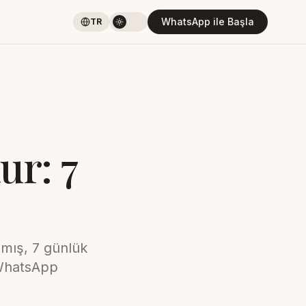
WhatsApp ile Başla
TR
ur: 7
nmış, 7 günlük
 WhatsApp