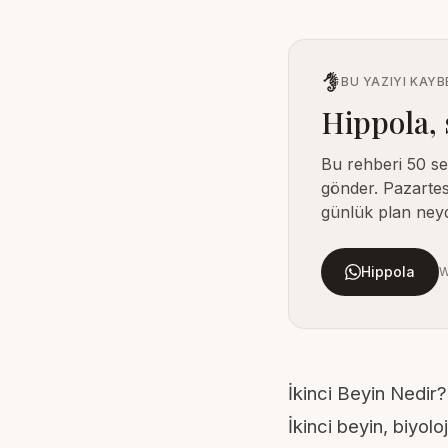
BU YAZIYI KAY
Hippola, 
Bu rehberi 50 s
gönder. Pazartes
günlük plan neyd
Hippola
W
İkinci Beyin Nedir
İkinci beyin, biyolo