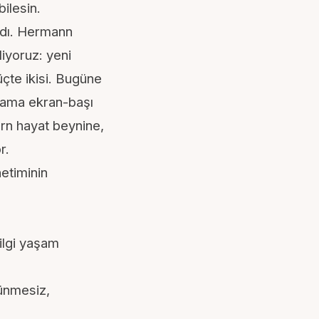
ilesin.
dı.
Hermann
liyoruz: yeni
 üçte ikisi. Bugüne
alama ekran-başı
n hayat beynine,
r.
önetiminin
ilgi yaşam
tünmesiz,