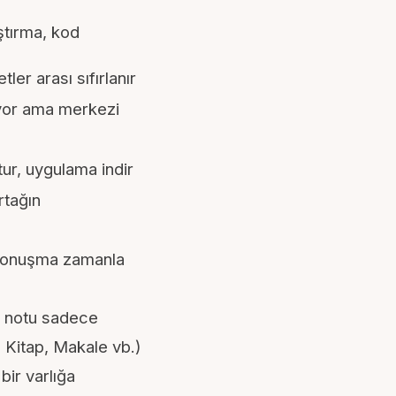
tırma, kod
etler arası sıfırlanır
yor ama merkezi
ur, uygulama indir
tağın
o konuşma zamanla
a notu sadece
 Kitap, Makale vb.)
bir varlığa