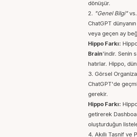
dönüşür.
2.
"Genel Bilgi"
vs
ChatGPT dünyanın tü
veya geçen ay beğe
Hippo Farkı:
Hippo 
Brain
'indir. Senin 
hatırlar. Hippo, dün
3. Görsel Organiz
ChatGPT'de geçmiş 
gerekir.
Hippo Farkı:
Hippo,
getirerek Dashboar
oluşturduğun listel
4. Akıllı Tasnif ve