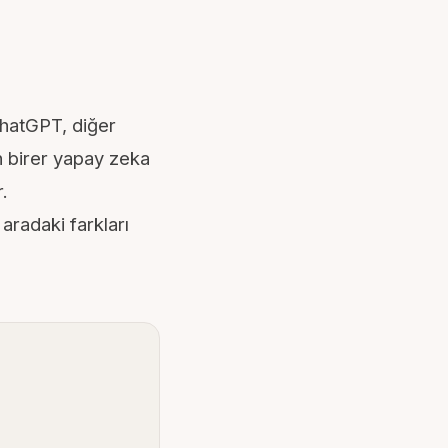
hatGPT
, diğer
n birer yapay zeka
.
 aradaki farkları