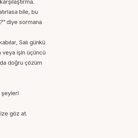
arşılaştırma.
tırlasa bile, bu
?"
diye sormana
abılar, Salı günkü
n veya işin üçüncü
n da doğru çözüm
şeyleri
mize
göz at.