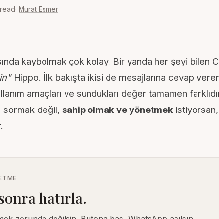
 read
·
Murat Esmer
nda kaybolmak çok kolay. Bir yanda her şeyi bilen
C
in"
Hippo. İlk bakışta ikisi de mesajlarına cevap vere
ullanım amaçları ve sundukları değer tamamen farklıdır
e sormak değil,
sahip olmak ve yönetmek
istiyorsan,
.
BETME
sonra hatırla.
mek zorunda değilsin. Butona bas, WhatsApp açılsın,