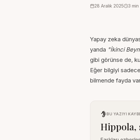
28 Aralık 2025
3
min
Yapay zeka
dünyası
yanda
"İkinci Beyn
gibi görünse de, k
Eğer bilgiyi sadec
bilmende fayda var
BU YAZIYI KAY
Hippola, 
Farkları ezberle