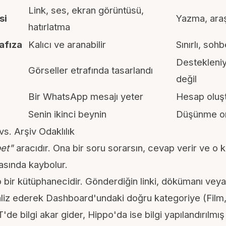
Link, ses, ekran görüntüsü,
si
Yazma, araş
hatırlatma
afıza
Kalıcı ve aranabilir
Sınırlı, sohb
Destekleni
Görseller etrafında tasarlandı
değil
Bir WhatsApp mesajı yeter
Hesap oluşt
Senin
ikinci beynin
Düşünme or
vs. Arşiv Odaklılık
et"
aracıdır. Ona bir soru sorarsın, cevap verir ve 
asında kaybolur.
bir kütüphanecidir. Gönderdiğin linki, dökümanı vey
aliz ederek Dashboard'undaki doğru kategoriye (Film,
'de bilgi akar gider, Hippo'da ise bilgi yapılandırılmış 