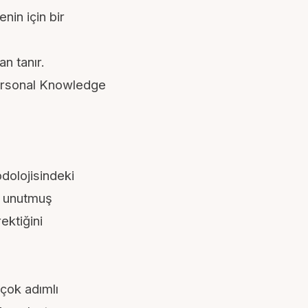
nin için bir
n tanır.
rsonal Knowledge
olojisindeki
a unutmuş
ektiğini
çok adımlı