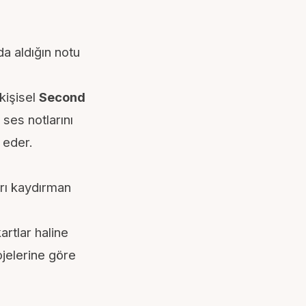
da aldığın notu
kişisel
Second
 ses notlarını
 eder.
arı kaydırman
rtlar haline
ojelerine göre