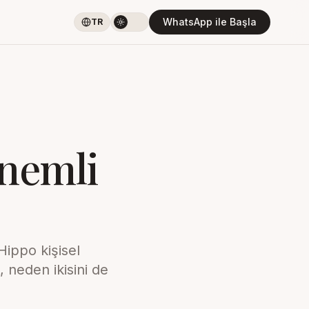
WhatsApp ile Başla
TR
Önemli
ippo kişisel
 neden ikisini de