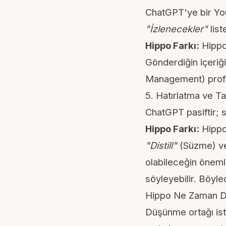
ChatGPT'ye bir YouT
"İzlenecekler"
list
Hippo Farkı:
Hippo;
Gönderdiğin içeriği
Management) profe
5. Hatırlatma ve Ta
ChatGPT pasiftir; 
Hippo Farkı:
Hippo'
"Distill"
(Süzme) 
olabileceğin önemli 
söyleyebilir. Böyl
Hippo Ne Zaman Do
Düşünme ortağı ist