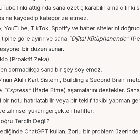
ube linki attığında sana özet çıkarabilir ama o linki se
esine kaydedip kategorize etmez.
 YouTube, TikTok, Spotify ve haber sitelerini doğruda
 tipine göre ayırır ve sana
"Dijital Kütüphanende"
(Pe
syonel bir düzen sunar.
kip (Proaktif Zeka)
sen sormadıkça sana bir şey söylemez.
nun Akıllı Kart Sistemi,
Building a Second Brain
metod
ve
"Express"
(İfade Etme) aşamalarını destekler. San
bir notu hatırlatabilir veya bir teklif takibi yapman ger
ece
zihinsel yükün
gerçekten hafifler.
ğru Tercih Değil?
ediğinde ChatGPT kullan. Zorlu bir problem üzerinde 