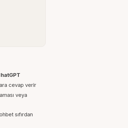
ChatGPT
ara cevap verir
laması veya
ohbet sıfırdan