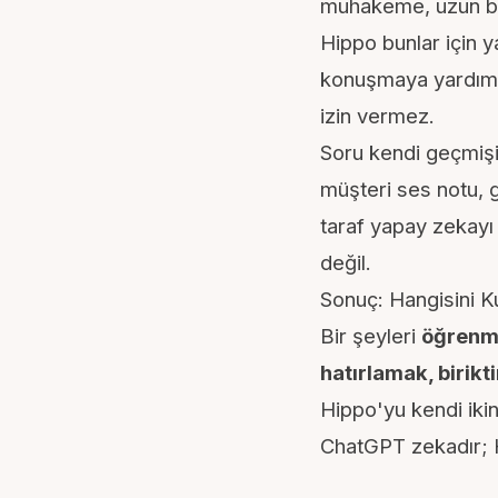
muhakeme, uzun bir
Hippo bunlar için y
konuşmaya yardımc
izin vermez.
Soru kendi geçmişi
müşteri ses notu, 
taraf yapay zekayı
değil.
Sonuç: Hangisini K
Bir şeyleri
öğrenm
hatırlamak, birik
Hippo'yu kendi iki
ChatGPT zekadır; 