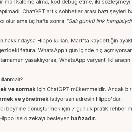
 mail kaleme alma, kod debug etme, iki sözleşmeyi k
apılmadı. ChatGPT artık sohbetler arası bazı şeyleri ha
ı olur ama üç hafta sonra
"Salı günkü link hangisiydi
n hakkındaysa Hippo kullan. Mart'ta kaydettiğin ayakk
gezideki fatura. WhatsApp'ı gün içinde hiç açmıyorsa
 tamamen yasaklıyorsa, WhatsApp varyantı iki aracı
ullanmalı?
ek ve sormak
için ChatGPT mükemmeldir. Ancak bir 
tirmek ve yönetmek
istiyorsan adresin Hippo'dur.
nci beynine dönüştürmek için
7 günlük pratik rehberi
Hippo ise o zekayı besleyen
hafızadır.