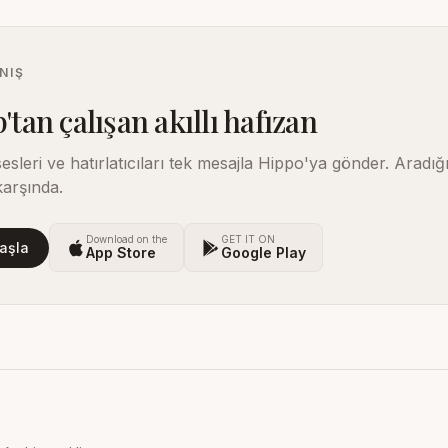
NIŞ
an çalışan akıllı hafızan
, sesleri ve hatırlatıcıları tek mesajla Hippo'ya gönder. Aradı
karşında.
Download on the
GET IT ON
aşla
App Store
Google Play