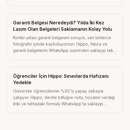
fiyatlarıyla ve dürüstçe karşılaştırdık.
Garanti Belgesi Neredeydi? Yılda İki Kez
Lazım Olan Belgeleri Saklamanın Kolay Yolu
Kombi ustası garanti belgesini soruyor, sen binlerce
fotoğrafın içinde kayboluyorsun. Hippo, fatura ve
garanti belgelerini WhatsApp üzerinden saklayıp tek
soruyla geri getiriyor. Bugün başlayacağın 3 küçük
adım içeride.
Öğrenciler İçin Hippo: Sınavlarda Hafızanı
Yedekle
Üniversite öğrencilerinin %92'si yapay zekayla
çalışıyor. Hippo, derste tuttuğun notu, hocanın verdiği
linki ve tahtadaki formülü WhatsApp'ta saklayıp
sınavda geri getiriyor. 5 senaryo ve 5 günlük plan
içeride.