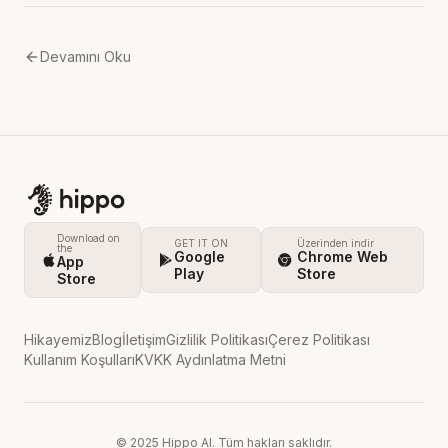
Devamını Oku
Download on
GET IT ON
Üzerinden indir
the
Google
Chrome Web
App
Play
Store
Store
Hikayemiz
Blog
İletişim
Gizlilik Politikası
Çerez Politikası
Kullanım Koşulları
KVKK Aydınlatma Metni
© 2025 Hippo AI. Tüm hakları saklıdır.