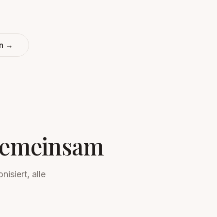
en →
s gemeinsam
isiert, alle