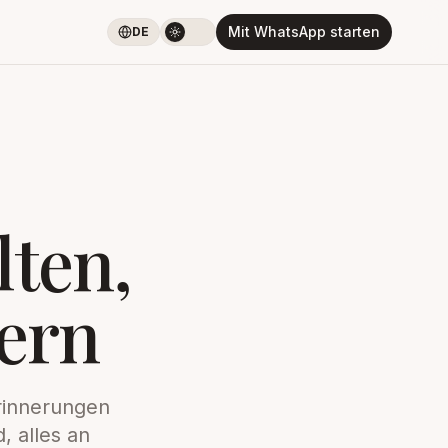
Mit WhatsApp starten
DE
ten,
ern
rinnerungen
 alles an