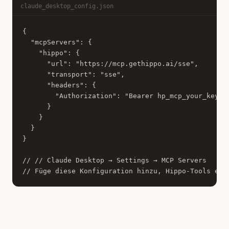
claude_desktop_config.json
{

  "mcpServers": {

    "hippo": {

      "url": "https://mcp.gethippo.ai/sse",

      "transport": "sse",

      "headers": {

        "Authorization": "Bearer hp_mcp_your_key"

      }

    }

  }

}

// // Claude Desktop → Settings → MCP Servers

// Füge diese Konfiguration hinzu, Hippo-Tools ers