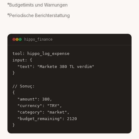
Budgetlimits und Warnungen
Periodische Berichterstattung
hippo_finance
tool: hippo_log_expense

input: {

  "text": "Markete 380 TL verdim"

}

// Sonuç:

{

  "amount": 380,

  "currency": "TRY",

  "category": "market",

  "budget_remaining": 2120

}