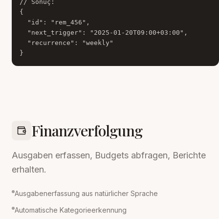
// Sonuç:

{

  "id": "rem_456",

  "next_trigger": "2025-01-20T09:00+03:00",

  "recurrence": "weekly"

}
Finanzverfolgung
Ausgaben erfassen, Budgets abfragen, Berichte
erhalten.
Ausgabenerfassung aus natürlicher Sprache
Automatische Kategorieerkennung