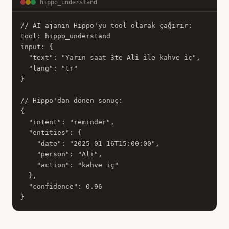
hippo_understand
// AI ajanın Hippo'yu tool olarak çağırır:

tool: hippo_understand

input: {

  "text": "Yarın saat 3te Ali ile kahve iç",

  "lang": "tr"

}

// Hippo'dan dönen sonuç:

{

  "intent": "reminder",

  "entities": {

    "date": "2025-01-16T15:00:00",

    "person": "Ali",

    "action": "kahve iç"

  },

  "confidence": 0.96

}