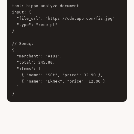
tool: hippo_analyze_document

input: {

  "file_url": "https://cdn.app.com/fis.jpg",

  "type": "receipt"

}

// Sonuç:

{

  "merchant": "A101",

  "total": 245.90,

  "items": [

    { "name": "Süt", "price": 32.90 },

    { "name": "Ekmek", "price": 12.00 }

  ]

}