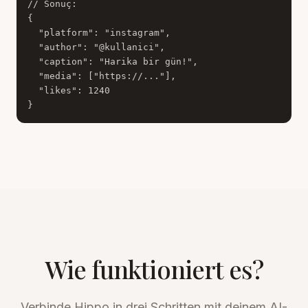
// Sonuç:

{

  "platform": "instagram",

  "author": "@kullanici",

  "caption": "Harika bir gün!",

  "media": ["https://..."],

  "likes": 1240

}
Wie funktioniert es?
Verbinde Hippo in drei Schritten mit deinem AI-